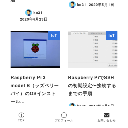
ko31
2020年5月1日
ko31
2020年4月23日
IoT
IoT
Raspberry Pi 3
Raspberry PiでSSH
model B（ラズベリー
の初期設定〜接続する
パイ）のOSインスト
までの手順
ール…
ko31
2018年3月5日
ko31
2017年9月30日
TOP
プロフィール
お問い合わせ