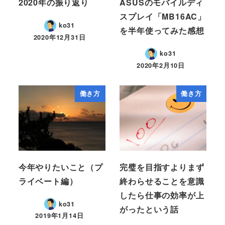
2020年の振り返り
ASUSのモバイルディ
スプレイ「MB16AC」
ko31
を半年使ってみた感想
2020年12月31日
ko31
2020年2月10日
働き方
働き方
今年やりたいこと（プ
完璧を目指すよりまず
ライベート編）
終わらせることを意識
したら仕事の効率が上
ko31
がったという話
2019年1月14日