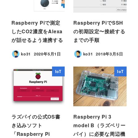
Raspberry Piで測定
Raspberry PiでSSH
したCO2濃度をAlexa
の初期設定〜接続する
が話せるよう連携する
までの手順
ko31
2020年5月1日
ko31
2018年3月5日
IoT
IoT
ラズパイの公式OS書
Raspberry Pi 3
き込みソフト
model B（ラズベリー
「Raspberry Pi
パイ）に必要な周辺機