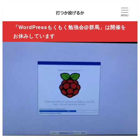
MENU
「WordPressもくもく勉強会@群馬」は開催を
お休みしています