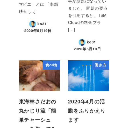
事が話題になってい
マビエ」とは 「南部
ました。 問題の要点
鉄玉 […]
を引用すると、 IBM
Cloudの料金プラ
ko31
[…]
2020年5月19日
ko31
2020年5月18日
食べ物
働き方
東海林さだおの
2020年4月の活
丸かじり流「簡
動をふりかえり
単チャーシュ
ます