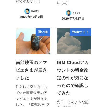
変化があり […]
に […]
ko31
ko31
2020年12月2日
2020年7月27日
買い物
Webサイト
南部鉄玉のアマ
IBM Cloudアカ
ビエさまが届き
ウントの料金改
ました
定の件が気にな
ったので確認し
注文して楽しみにし
てみた
ていた南部鉄玉のア
マビエさまが届きま
先日、このような記
した。 「南部鉄玉 ア