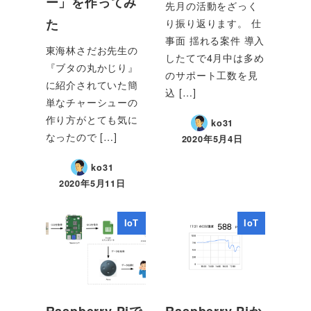
ー」を作ってみ
先月の活動をざっく
た
り振り返ります。 仕
事面 揺れる案件 導入
東海林さだお先生の
したてで4月中は多め
『ブタの丸かじり』
のサポート工数を見
に紹介されていた簡
込 […]
単なチャーシューの
作り方がとても気に
ko31
なったので […]
2020年5月4日
ko31
2020年5月11日
IoT
IoT