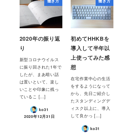
働き方
働き方
2020年の振り返
初めてHHKBを
り
導入して半年以
上使ってみた感
新型コロナウイルス
想
に振り回された1年で
したが、まあ暗い話
在宅作業中心の生活
は置いといて、楽し
をするようになって
いことや印象に残っ
から、先日ご紹介し
ているこ […]
たスタンディングデ
ィスク以上に、導入
ko31
して良かっ […]
2020年12月31日
ko31