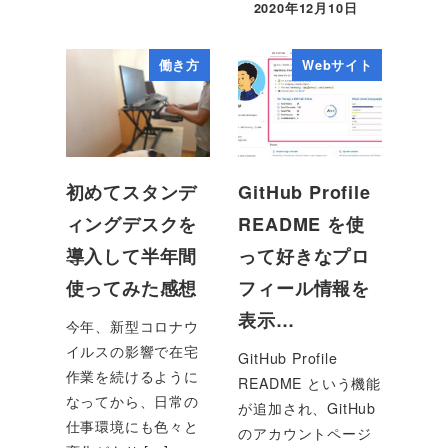
2020年12月10日
働き方
Webサイト
初めてスタンデ
GitHub Profile
ィングデスクを
README を使
導入して半年間
って好きなプロ
使ってみた感想
フィール情報を
表示…
今年、新型コロナウ
イルスの影響で在宅
GitHub Profile
作業を続けるように
README という機能
なってから、日常の
が追加され、GitHub
仕事環境にも色々と
のアカウントページ