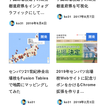
都道府県をインフォグ
都道府県を可視化
ラフィックにして…
ko31
2017年8月7日
ko31
2016年9月4日
開発
開発
センバツ21世紀枠全出
2019年センバツ出場
場校をFusion Tables
校Webサイトに記念リ
で地図にマッピングし
ボンをかけるChrome
てみた
拡張を作りま…
ko31
ko31
2019年2月3日