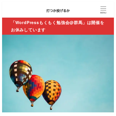
MENU
「WordPressもくもく勉強会@群馬」は開催を
お休みしています