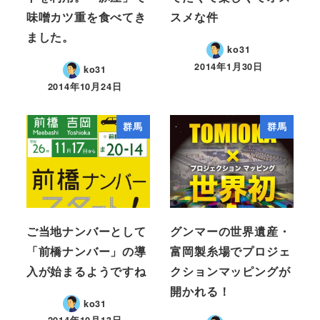
味噌カツ重を食べてき
スメな件
ました。
ko31
2014年1月30日
ko31
2014年10月24日
群馬
群馬
ご当地ナンバーとして
グンマーの世界遺産・
「前橋ナンバー」の導
富岡製糸場でプロジェ
入が始まるようですね
クションマッピングが
開かれる！
ko31