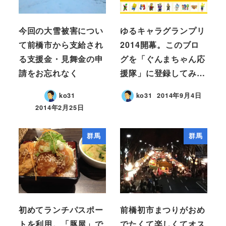
今回の大雪被害につい
ゆるキャラグランプリ
て前橋市から支給され
2014開幕。このブロ
る支援金・見舞金の申
グを「ぐんまちゃん応
請をお忘れなく
援隊」に登録してみ…
ko31
ko31
2014年9月4日
2014年2月25日
群馬
群馬
初めてランチパスポー
前橋初市まつりがおめ
トを利用。「豚屋」で
でたくて楽しくてオス