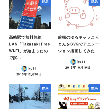
群馬
群馬
高崎駅で無料無線
前橋のゆるキャラころ
LAN「Takasaki Free
とんをSVGでアニメー
Wi-Fi」が始まったの
ション描画してみた
で試…
ko31
2015年10月19日
ko31
2015年12月30日
群馬
群馬