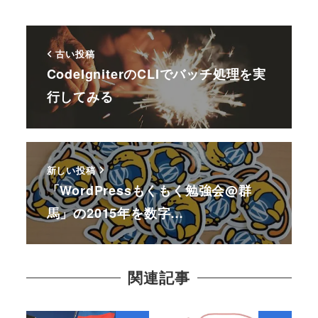
古い投稿
CodeIgniterのCLIでバッチ処理を実
行してみる
新しい投稿
「WordPressもくもく勉強会@群
馬」の2015年を数字…
関連記事