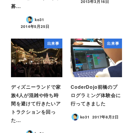
2013年3月16日
募…
ko31
2014年5月25日
出来事
出来事
ディズニーランドで家
CoderDojo前橋のプ
族4人が混雑や待ち時
ログラミング体験会に
間を避けて行きたいア
行ってきました
トラクションを回っ
ko31
2017年8月2日
た…