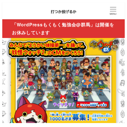
MENU
「WordPressもくもく勉強会@群馬」は開催を
お休みしています