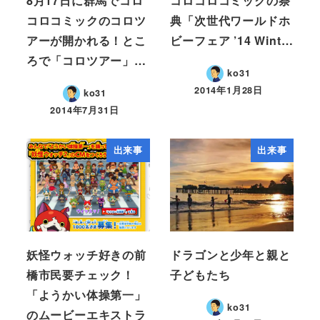
8月17日に群馬でコロ
コロコロコミックの祭
コロコミックのコロツ
典「次世代ワールドホ
アーが開かれる！とこ
ビーフェア ’14 Wint…
ろで「コロツアー」…
ko31
2014年1月28日
ko31
2014年7月31日
出来事
出来事
妖怪ウォッチ好きの前
ドラゴンと少年と親と
橋市民要チェック！
子どもたち
「ようかい体操第一」
ko31
のムービーエキストラ