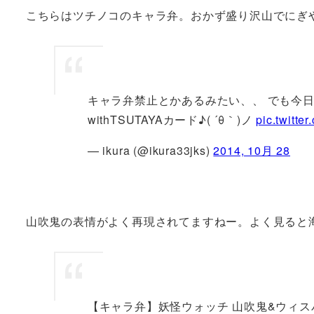
こちらはツチノコのキャラ弁。おかず盛り沢山でにぎ
キャラ弁禁止とかあるみたい、、 でも今日
withTSUTAYAカード♪( ´θ｀)ノ
pic.twitte
— ikura (@ikura33jks)
2014, 10月 28
山吹鬼の表情がよく再現されてますねー。よく見ると
【キャラ弁】妖怪ウォッチ 山吹鬼&ウィス