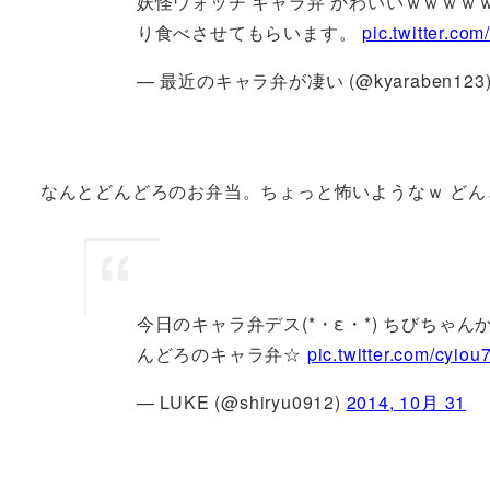
妖怪ウォッチ キャラ弁 かわいいｗｗｗｗ
り食べさせてもらいます。
pic.twitter.co
— 最近のキャラ弁が凄い (@kyaraben123
なんとどんどろのお弁当。ちょっと怖いようなｗ どん
今日のキャラ弁デス(*・ε・*) ちびちゃ
んどろのキャラ弁☆
pic.twitter.com/cyio
— LUKE (@shiryu0912)
2014, 10月 31