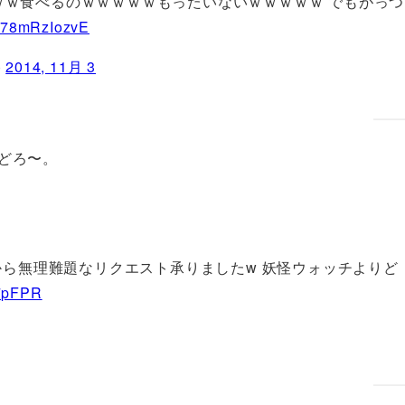
ｗｗ食べるのｗｗｗｗｗもったいないｗｗｗｗｗ でもがっつ
m/78mRzIozvE
)
2014, 11月 3
どろ〜。
んから無理難題なリクエスト承りましたw 妖怪ウォッチよりど
u7pFPR