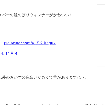
スパーの鯉のぼりウィンナーがかわいい！
！！
pic.twitter.com/wuSKUthgu7
14, 11月 4
以外のおかずの色合いが良くて華がありますね〜。