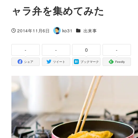
ャラ弁を集めてみた
カテゴリー
2014年11月6日
ko31
出来事
投稿日
著
者
-
-
0
-
シェア
ツイート
ブックマーク
Feedly