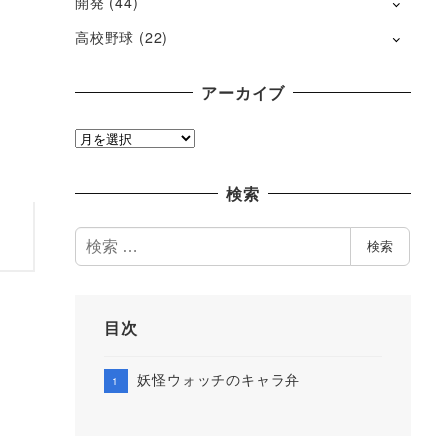
開発
(44)
高校野球
(22)
アーカイブ
ア
ー
カ
検索
イ
ブ
検
検索
索
目次
妖怪ウォッチのキャラ弁