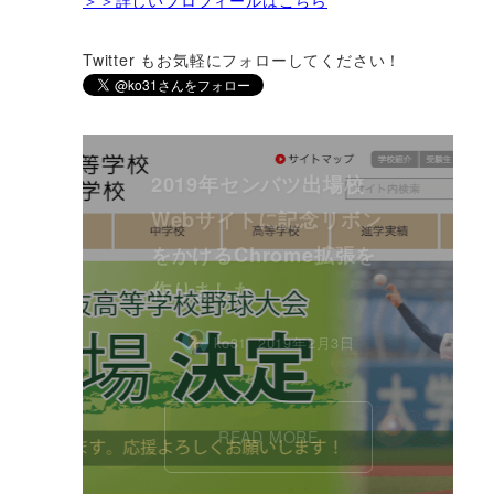
Twitter もお気軽にフォローしてください！
2019年センバツ出場校
Webサイトに記念リボン
をかけるChrome拡張を
作りました
ko31
2019年2月3日
READ MORE