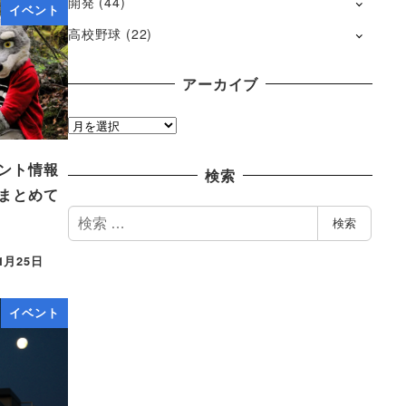
開発
(44)
イベント
高校野球
(22)
アーカイブ
ア
ー
ント情報
カ
検索
イ
まとめて
ブ
検
検索
索
1月25日
イベント