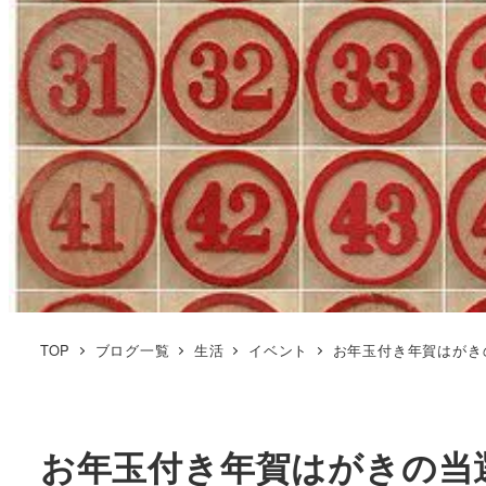
TOP
ブログ一覧
生活
イベント
お年玉付き年賀はがき
お年玉付き年賀はがきの当