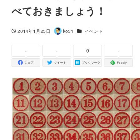
べておきましょう！
カテゴリー
2014年1月25日
ko31
イベント
投稿日
著
者
-
-
0
-
シェア
ツイート
ブックマーク
Feedly