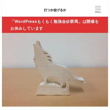
MENU
「WordPressもくもく勉強会@群馬」は開催を
お休みしています