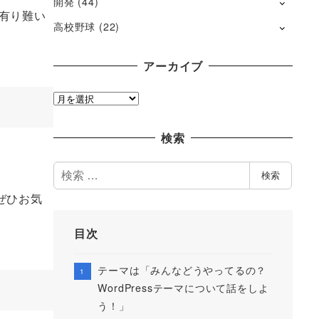
開発
(44)
有り難い
高校野球
(22)
アーカイブ
ア
ー
カ
検索
イ
ブ
検
検索
索
ぜひお気
目次
テーマは「みんなどうやってるの？
WordPressテーマについて話をしよ
う！」