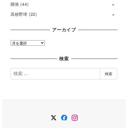
開発
(44)
高校野球
(22)
アーカイブ
ア
ー
カ
検索
イ
ブ
検
検索
索
Twitter
Facebook
Instagram