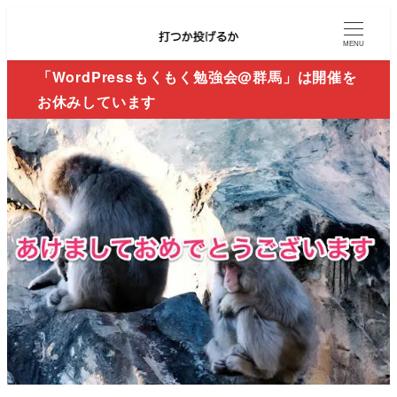
MENU
「WordPressもくもく勉強会@群馬」は開催を
お休みしています