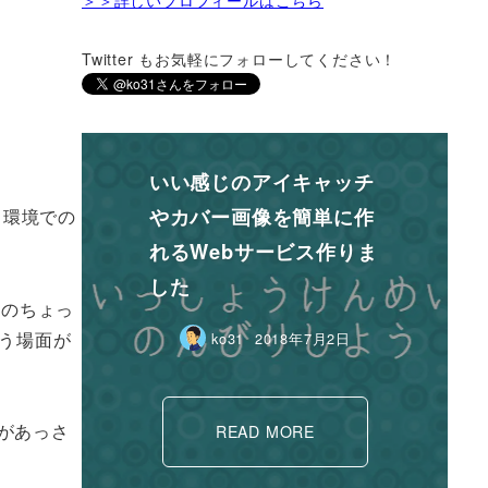
Twitter もお気軽にフォローしてください！
いい感じのアイキャッチ
やカバー画像を簡単に作
 環境での
れるWebサービス作りま
した
リのちょっ
いう場面が
ko31
2018年7月2日
境があっさ
READ MORE