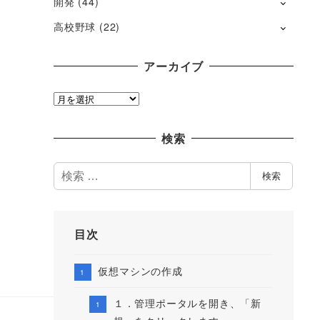
開発
(44)
高校野球
(22)
アーカイブ
ア
ー
カ
検索
イ
ブ
検
検索
索
目次
仮想マシンの作成
１．管理ポータルを開き、「新