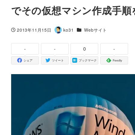
でその仮想マシン作成手順
カテゴリー
2013年11月15日
ko31
Webサイト
投稿日
著
者
-
-
0
-
シェア
ツイート
ブックマーク
Feedly