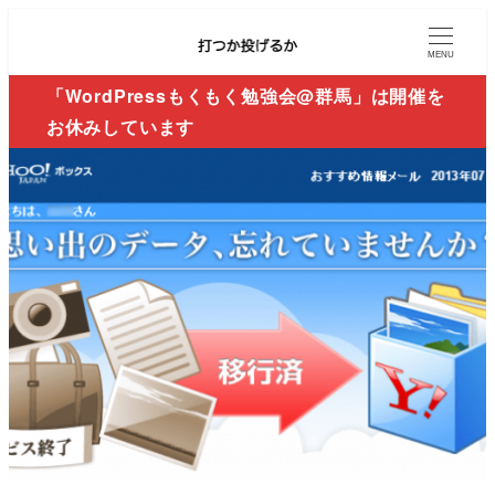
MENU
「WordPressもくもく勉強会@群馬」は開催を
お休みしています