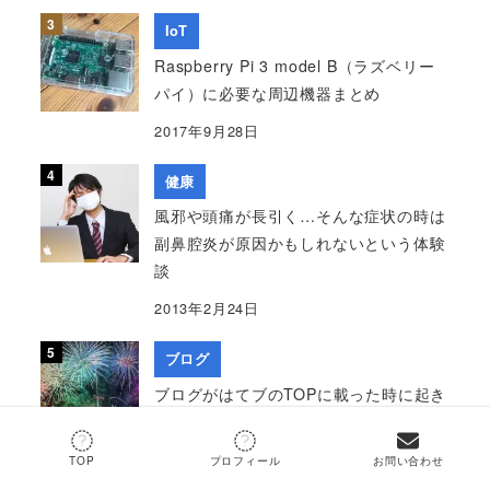
IoT
Raspberry Pi 3 model B（ラズベリー
パイ）に必要な周辺機器まとめ
2017年9月28日
健康
風邪や頭痛が長引く…そんな症状の時は
副鼻腔炎が原因かもしれないという体験
談
2013年2月24日
ブログ
ブログがはてブのTOPに載った時に起き
たことをまとめてみる
2018年2月13日
TOP
プロフィール
お問い合わせ