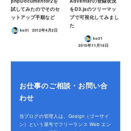
phpDocumentor2を
Adventarの登録状況
試してみたのでそのセ
をD3.jsのツリーマッ
ットアップ手順など
プで可視化してみまし
た
ko31
2012年4月2日
ko31
2015年11月18日
お仕事のご相談・お問い合
わせ
当ブログの管理人は、Gosign（ゴーサイ
ン）という屋号でフリーランス Web エン