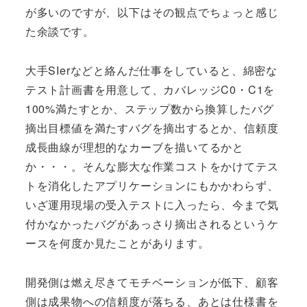
が多いのですが、以下はその観点でちょっと感じ
た余談です。
大手SIerなどと絡んだ仕事をしていると、綿密な
テスト計画書を用意して、カバレッジC0・C1を
100%満たすとか、ステップ数から換算したバグ
摘出目標値を満たすバグを摘出するとか、信頼度
成長曲線が理想的なカーブを描いてるかと
か・・・。そんな膨大な作業コストをかけてテス
トを消化したアプリケーションにもかかわらず、
いざ運用現場の受入テストに入ったら、今まで気
付かなかったバグがあっさり摘出されるというケ
ースを何度か見たことがあります。
開発側は燃え尽きてモチベーションが低下、顧客
側は成果物への信頼度が落ちる、あとは仕様書を