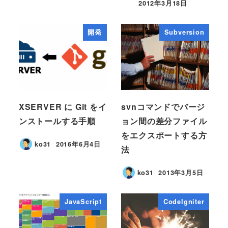
2012年3月18日
開発
Subversion
XSERVER に Git をイ
svnコマンドでバージ
ンストールする手順
ョン間の差分ファイル
をエクスポートする方
ko31
2016年6月4日
法
ko31
2013年3月5日
JavaScript
CodeIgniter