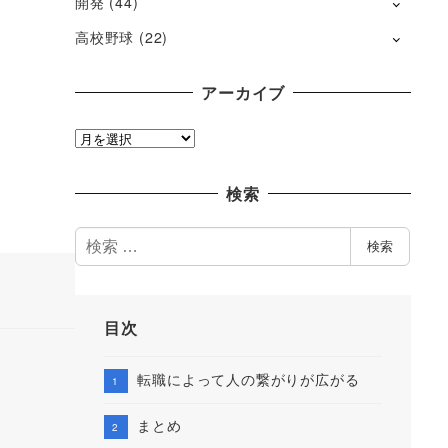
開発
(44)
高校野球
(22)
アーカイブ
ア
ー
カ
検索
イ
ブ
検
検索
索
目次
転職によって人の繋がりが広がる
まとめ