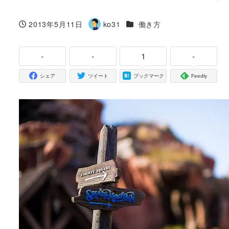
カテゴリー
2013年5月11日
ko31
働き方
投稿日
著
者
-
-
1
-
シェア
ツイート
ブックマーク
Feedly