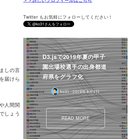
Twitter もお気軽にフォローしてください！
。
D3.jsで2019年夏の甲子
園出場校選手の出身都道
ましの言
府県をグラフ化
を届けら
ko31
2019年8月3日
や人間関
でしょう
READ MORE