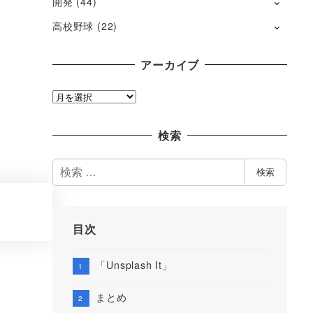
開発
(44)
高校野球
(22)
アーカイブ
ア
ー
カ
検索
イ
ブ
検
検索
索
目次
「Unsplash It」
まとめ