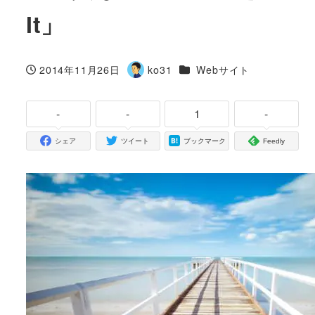
It」
カテゴリー
2014年11月26日
ko31
Webサイト
投稿日
著
者
-
-
1
-
シェア
ツイート
ブックマーク
Feedly