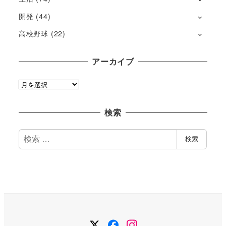
開発
(44)
高校野球
(22)
アーカイブ
ア
ー
カ
検索
イ
ブ
検
検索
索
Twitter
Facebook
Instagram