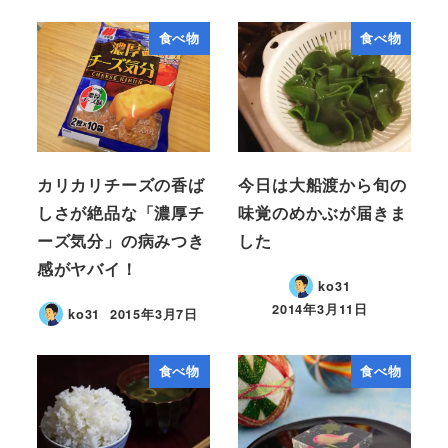
食べ物
食べ物
カリカリチーズの香ば
今日は大船渡から旬の
しさが絶品な「濃厚チ
味覚のめかぶが届きま
ーズ気分」の病みつき
した
感がヤバイ！
ko31
2014年3月11日
ko31
2015年3月7日
食べ物
食べ物