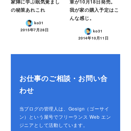
家陣に学ぶ眠気覚まし
章が10月18日発売。
の秘策あれこれ
我が家の購入予定はこ
んな感じ。
ko31
2015年7月28日
ko31
2014年10月11日
お仕事のご相談・お問い合
わせ
当ブログの管理人は、Gosign（ゴーサイ
ン）という屋号でフリーランス Web エン
ジニアとして活動しています。