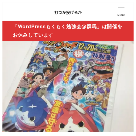
MENU
「WordPressもくもく勉強会@群馬」は開催を
お休みしています