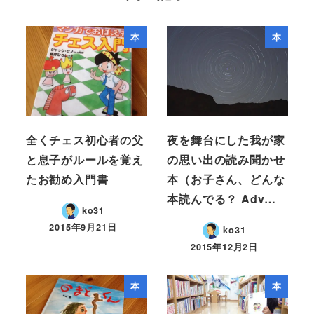
本
本
全くチェス初心者の父
夜を舞台にした我が家
と息子がルールを覚え
の思い出の読み聞かせ
たお勧め入門書
本（お子さん、どんな
本読んでる？ Adv…
ko31
2015年9月21日
ko31
2015年12月2日
本
本