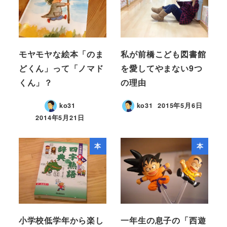
モヤモヤな絵本「のま
私が前橋こども図書館
どくん」って「ノマド
を愛してやまない9つ
くん」？
の理由
ko31
ko31
2015年5月6日
2014年5月21日
本
本
小学校低学年から楽し
一年生の息子の「西遊