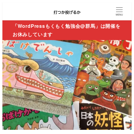
MENU
「WordPressもくもく勉強会@群馬」は開催を
お休みしています