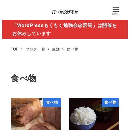
MENU
「WordPressもくもく勉強会@群馬」は開催を
お休みしています
TOP
ブログ一覧
生活
食べ物
食べ物
食べ物
食べ物