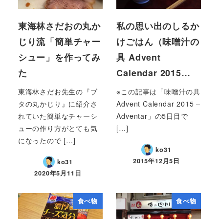
東海林さだおの丸か
私の思い出のしるか
じり流「簡単チャー
けごはん（味噌汁の
シュー」を作ってみ
具 Advent
た
Calendar 2015…
東海林さだお先生の『ブ
※この記事は「味噌汁の具
タの丸かじり』に紹介さ
Advent Calendar 2015 –
れていた簡単なチャーシ
Adventar」の5日目で
ューの作り方がとても気
[…]
になったので […]
ko31
2015年12月5日
ko31
2020年5月11日
食べ物
食べ物