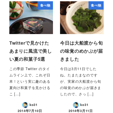
食べ物
食べ物
Twitterで見かけた
今日は大船渡から旬
あまりに風流で美し
の味覚のめかぶが届
い夏の和菓子5選
きました
この季節 Twitter のタイ
今日は3月11日でした
ムライン上で、これぞ日
ね。たまたまなのです
本！という実に趣のある
が、実家の大船渡から旬
夏向け和菓子を見かける
の味覚のめかぶが届きま
こ […]
したので、さっ […]
ko31
ko31
2014年7月10日
2014年3月11日