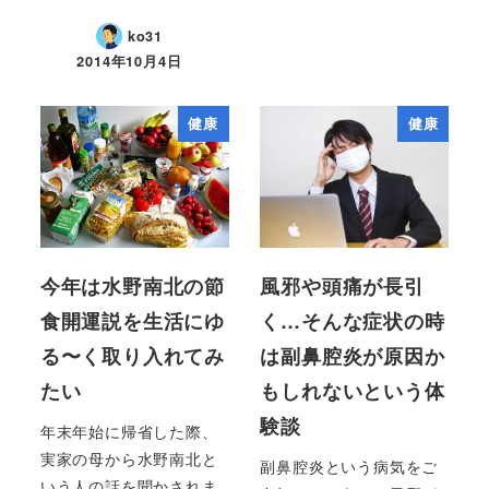
ko31
2014年10月4日
健康
健康
今年は水野南北の節
風邪や頭痛が長引
食開運説を生活にゆ
く…そんな症状の時
る〜く取り入れてみ
は副鼻腔炎が原因か
たい
もしれないという体
験談
年末年始に帰省した際、
実家の母から水野南北と
副鼻腔炎という病気をご
いう人の話を聞かされま