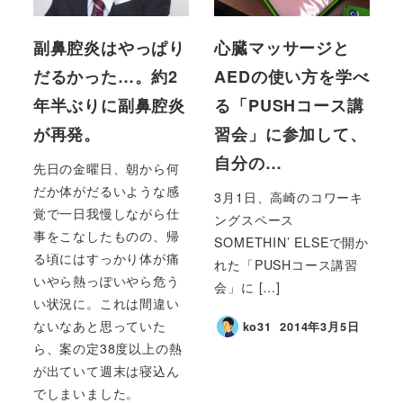
副鼻腔炎はやっぱり
心臓マッサージと
だるかった…。約2
AEDの使い方を学べ
年半ぶりに副鼻腔炎
る「PUSHコース講
が再発。
習会」に参加して、
自分の…
先日の金曜日、朝から何
だか体がだるいような感
3月1日、高崎のコワーキ
覚で一日我慢しながら仕
ングスペース
事をこなしたものの、帰
SOMETHIN’ ELSEで開か
る頃にはすっかり体が痛
れた「PUSHコース講習
いやら熱っぽいやら危う
会」に […]
い状況に。これは間違い
ないなあと思っていた
ko31
2014年3月5日
ら、案の定38度以上の熱
が出ていて週末は寝込ん
でしまいました。