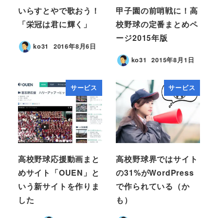
いらすとやで歌おう！
甲子園の前哨戦に！高
「栄冠は君に輝く」
校野球の定番まとめペ
ージ2015年版
ko31
2016年8月6日
ko31
2015年8月1日
サービス
サービス
高校野球応援動画まと
高校野球界ではサイト
めサイト「OUEN」と
の31%がWordPress
いう新サイトを作りま
で作られている（か
した
も）