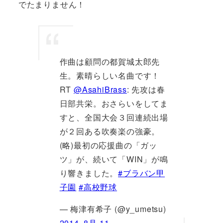
でたまりません！
作曲は顧問の都賀城太郎先
生。素晴らしい名曲です！
RT
@AsahiBrass
: 先攻は春
日部共栄。おさらいをしてま
すと、全国大会３回連続出場
が２回ある吹奏楽の強豪。
(略)最初の応援曲の「ガッ
ツ」が、続いて「WIN」が鳴
り響きました。
#ブラバン甲
子園
#高校野球
— 梅津有希子 (@y_umetsu)
2014, 8月 11