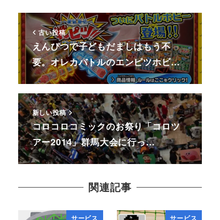
古い投稿
えんぴつで子どもだましはもう不
要。オレカバトルのエンピツホビ…
新しい投稿
コロコロコミックのお祭り「コロツ
アー2014」群馬大会に行っ…
関連記事
サービス
サービス