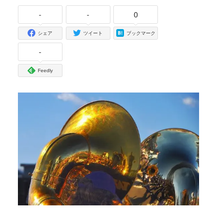
者
-
-
0
シェア
ツイート
ブックマーク
-
Feedly