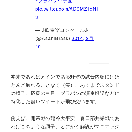
#ブラバン甲子園
pic.twitter.com/AD3MZ1gNl
3
— ♪吹奏楽コンクール♪
(@AsahiBrass)
2014, 8月
10
本来であればメインである野球の試合内容にはほ
とんど触れることなく（笑）、あくまでスタンド
の様子、応援の曲目、ブラバンの演奏解説などに
特化した熱いツイートが飛び交います。
例えば、開幕戦の龍谷大平安ー春日部共栄戦であ
ればこのような調子。とにかく解説がマニアック