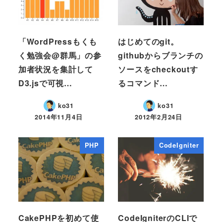
「WordPressもくも
はじめてのgit。
く勉強会@群馬」の参
githubからブランチの
加者状況を集計して
ソースをcheckoutす
D3.jsで可視…
るコマンド…
ko31
ko31
2014年11月4日
2012年2月24日
PHP
CodeIgniter
CakePHPを初めて使
CodeIgniterのCLIで