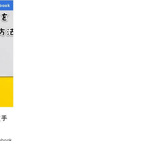
ebook
（手
book