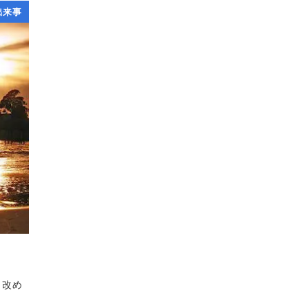
出来事
と改め