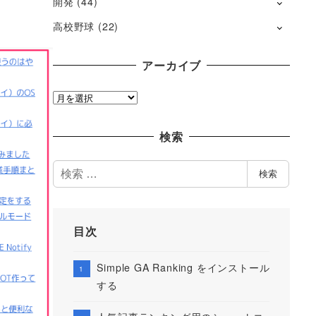
開発
(44)
高校野球
(22)
アーカイブ
ア
ー
カ
検索
イ
ブ
検
検索
索
目次
Simple GA Ranking をインストール
する