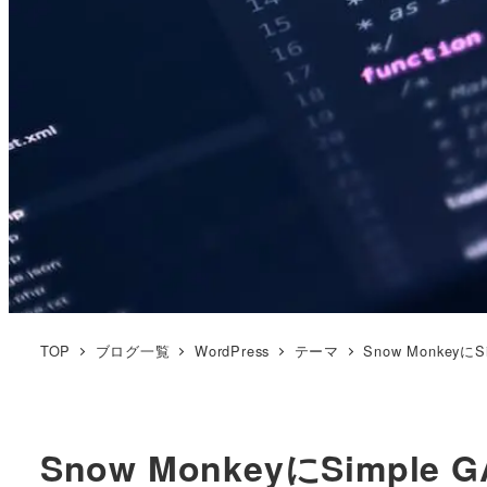
TOP
ブログ一覧
WordPress
テーマ
Snow Monkey
Snow MonkeyにSimpl