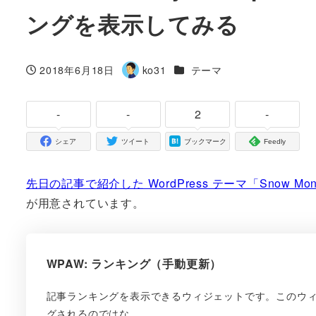
ングを表示してみる
カテゴリー
2018年6月18日
ko31
テーマ
投稿日
著
者
-
-
2
-
シェア
ツイート
ブックマーク
Feedly
先日の記事で紹介した WordPress テーマ「Snow Mon
が用意されています。
WPAW: ランキング（手動更新）
記事ランキングを表示できるウィジェットです。このウィジ
グされるのではな…