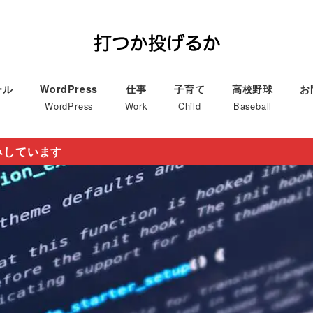
ール
WordPress
仕事
子育て
高校野球
お
WordPress
Work
Child
Baseball
みしています