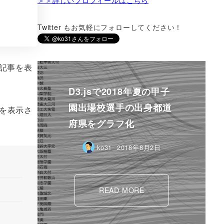
Twitter もお気軽にフォローしてください！
記事を表
D3.jsで2018年夏の甲子
園出場校選手の出身都道
グを表示さ
府県をグラフ化
ko31
2018年8月2日
READ MORE