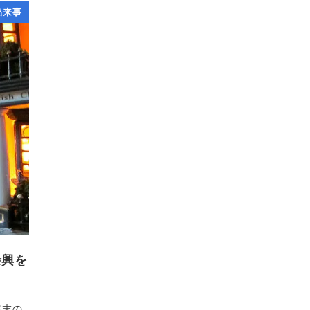
出来事
余興を
年末の