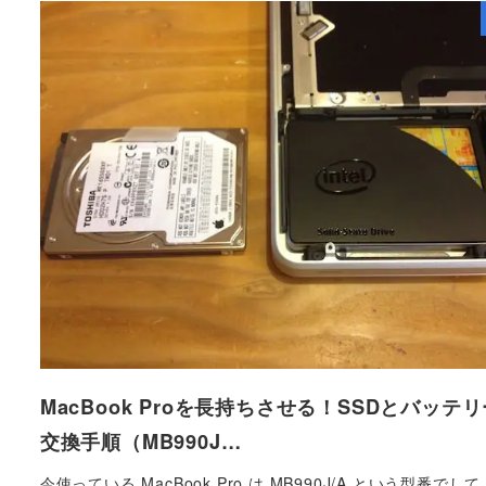
MacBook Proを長持ちさせる！SSDとバッテ
交換手順（MB990J…
今使っている MacBook Pro は MB990J/A という型番でし