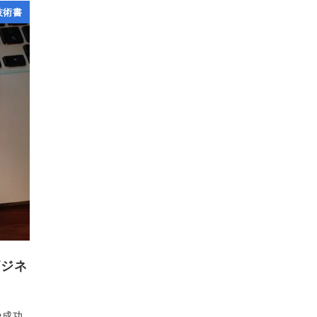
技術書
ビジネ
や成功